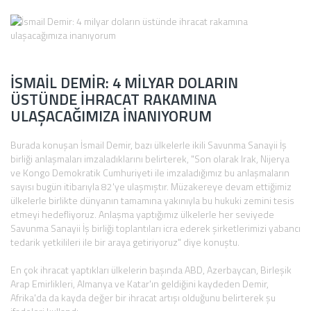
İSMAIL DEMIR: 4 MILYAR DOLARIN
ÜSTÜNDE IHRACAT RAKAMINA
ULAŞACAĞIMIZA INANIYORUM
Burada konuşan İsmail Demir, bazı ülkelerle ikili Savunma Sanayii İş
birliği anlaşmaları imzaladıklarını belirterek, "Son olarak Irak, Nijerya
ve Kongo Demokratik Cumhuriyeti ile imzaladığımız bu anlaşmaların
sayısı bugün itibarıyla 82'ye ulaşmıştır. Müzakereye devam ettiğimiz
ülkelerle birlikte dünyanın tamamına yakınıyla bu hukuki zemini tesis
etmeyi hedefliyoruz. Anlaşma yaptığımız ülkelerle her seviyede
Savunma Sanayii İş birliği toplantıları icra ederek şirketlerimizi yabancı
tedarik yetkilileri ile bir araya getiriyoruz" diye konuştu.
En çok ihracat yaptıkları ülkelerin başında ABD, Azerbaycan, Birleşik
Arap Emirlikleri, Almanya ve Katar'ın geldiğini kaydeden Demir,
Afrika'da da kayda değer bir ihracat artışı olduğunu belirterek şu