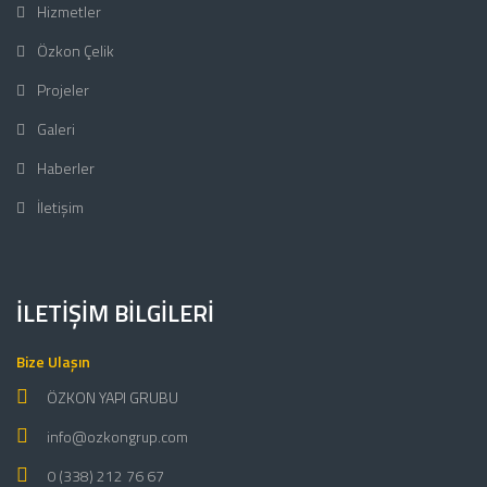
Hizmetler
Özkon Çelik
Projeler
Galeri
Haberler
İletişim
İLETIŞIM BILGILERI
Bize Ulaşın
ÖZKON YAPI GRUBU
info@ozkongrup.com
0 (338) 212 76 67