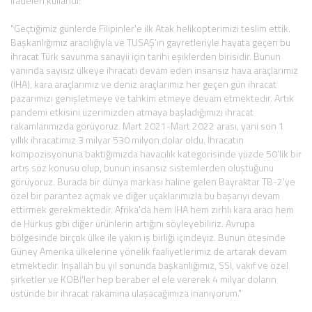
ifadeleri kullandı:
"Geçtiğimiz günlerde Filipinler'e ilk Atak helikopterimizi teslim ettik.
Başkanlığımız aracılığıyla ve TUSAŞ’ın gayretleriyle hayata geçen bu
ihracat Türk savunma sanayii için tarihi eşiklerden birisidir. Bunun
yanında sayısız ülkeye ihracatı devam eden insansız hava araçlarımız
(İHA), kara araçlarımız ve deniz araçlarımız her geçen gün ihracat
pazarımızı genişletmeye ve tahkim etmeye devam etmektedir. Artık
pandemi etkisini üzerimizden atmaya başladığımızı ihracat
rakamlarımızda görüyoruz. Mart 2021-Mart 2022 arası, yani son 1
yıllık ihracatımız 3 milyar 530 milyon dolar oldu. İhracatın
kompozisyonuna baktığımızda havacılık kategorisinde yüzde 50'lik bir
artış söz konusu olup, bunun insansız sistemlerden oluştuğunu
görüyoruz. Burada bir dünya markası haline gelen Bayraktar TB-2'ye
özel bir parantez açmak ve diğer uçaklarımızla bu başarıyı devam
ettirmek gerekmektedir. Afrika'da hem İHA hem zırhlı kara aracı hem
de Hürkuş gibi diğer ürünlerin artığını söyleyebiliriz. Avrupa
bölgesinde birçok ülke ile yakın iş birliği içindeyiz. Bunun ötesinde
Güney Amerika ülkelerine yönelik faaliyetlerimiz de artarak devam
etmektedir. İnşallah bu yıl sonunda başkanlığımız, SSİ, vakıf ve özel
şirketler ve KOBİ'ler hep beraber el ele vererek 4 milyar doların
üstünde bir ihracat rakamına ulaşacağımıza inanıyorum."