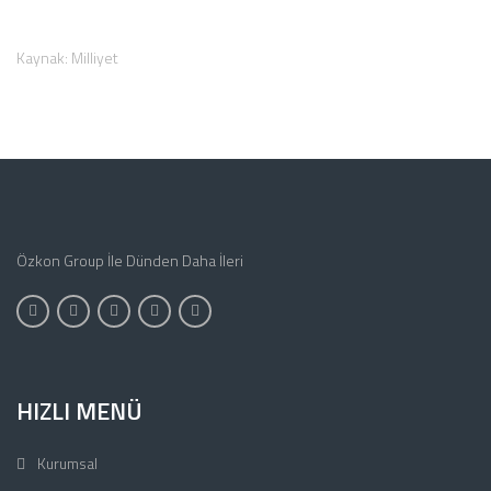
Kaynak: Milliyet
Özkon Group İle Dünden Daha İleri
HIZLI MENÜ
Kurumsal