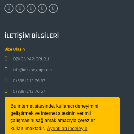
İLETIŞIM BILGILERI
Bize Ulaşın
ÖZKON YAPI GRUBU
info@ozkongrup.com
0 (338) 212 76 67
0 (338) 212 76 67
Çalışma Saatleri
Bu internet sitesinde, kullanıcı deneyimini
Pazartesi - Cumartesi 09:00 - 18:00 Pazar: Kapalı
geliştirmek ve internet sitesinin verimli
çalışmasını sağlamak amacıyla çerezler
kullanılmaktadır.
Ayrıntıları inceleyin